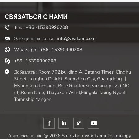
СВЯЗАТЬСЯ С НАМИ
Тел. : +86 -15390990208
Электронная почта : info@vvakam.com
Whatsapp : +86 -15390990208
+86 -15390990208
Добавлять : Room 702,building A, Datang Times, Qinghu
Street, Longhua District, Shenzhen City, Guangdong 丨
Myanmar office add: Rose Road(near yuzana plaza) NO
(4),Room No 5, Thayakon Ward,Mingala Taung Nyunt
Tomnship Yangon
Авторское право @ 2026 Shenzhen Wankamu Technology