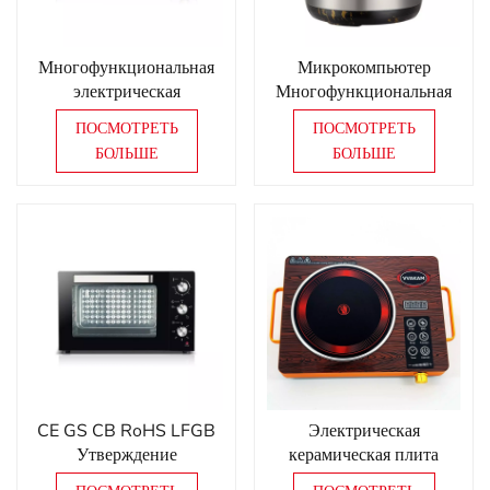
Многофункциональная
Микрокомпьютер
электрическая
Многофункциональная
конвекционная печь с
умная электрическая
ПОСМОТРЕТЬ
ПОСМОТРЕТЬ
большой емкостью для
скороварка из
БОЛЬШЕ
БОЛЬШЕ
домашнего
нержавеющей стали
использования
CE GS CB RoHS LFGB
Электрическая
Утверждение
керамическая плита
хлебопекарной печи