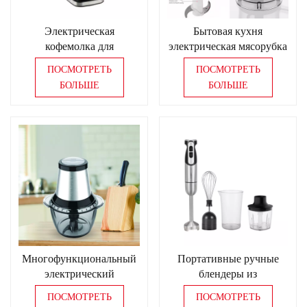
Электрическая
Бытовая кухня
кофемолка для
электрическая мясорубка
измельчения кофейных
измельчитель кухонный
ПОСМОТРЕТЬ
ПОСМОТРЕТЬ
зерен для коммерческого
комбайн блендер
БОЛЬШЕ
БОЛЬШЕ
или домашнего
использования
Многофункциональный
Портативные ручные
электрический
блендеры из
измельчитель еды 1,2 л/2
нержавеющей стали,
ПОСМОТРЕТЬ
ПОСМОТРЕТЬ
л, измельчитель овощей,
электрический ручной