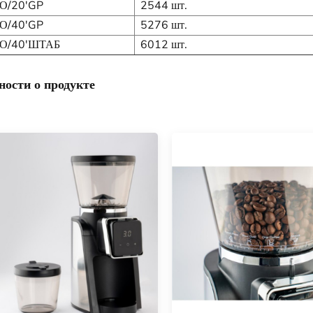
О/20'GP
2544 шт.
О/40'GP
5276 шт.
О/40'ШТАБ
6012 шт.
ности о продукте