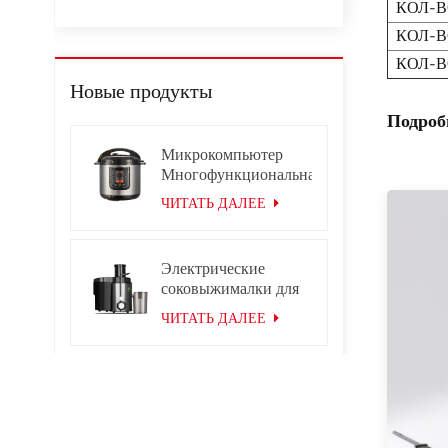
КОЛ-В
КОЛ-В
КОЛ-В
Новые продукты
Подроб
Микрокомпьютер
Многофункциональная
умная электрическая
ЧИТАТЬ ДАЛЕЕ
скороварка из
нержавеющей стали
Электрические
соковыжималки для
овощей и фруктов
ЧИТАТЬ ДАЛЕЕ
Бытовой
полуавтоматический
электрический
ЧИТАТЬ ДАЛЕЕ
ручной миксер,