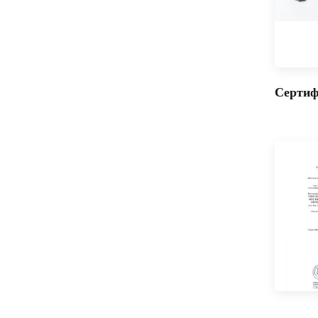
портативный миксер
для взбивания яиц
Мини-духовка
объемом 7 л/10 л с
таймером на 60
ЧИТАТЬ ДАЛЕЕ
минут, печь для
Серти
пиццы с одной
стеклянной дверцей