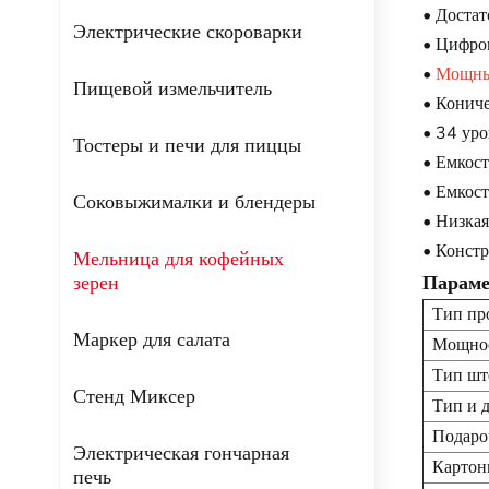
• Доста
Электрические скороварки
• Цифро
•
Мощный
Пищевой измельчитель
• Кониче
• 34 уро
Тостеры и печи для пиццы
• Емкост
• Емкост
Соковыжималки и блендеры
• Низкая
• Констр
Мельница для кофейных
зерен
Параме
Тип пр
Маркер для салата
Мощнос
Тип шт
Стенд Миксер
Тип и 
Подаро
Электрическая гончарная
Картон
печь