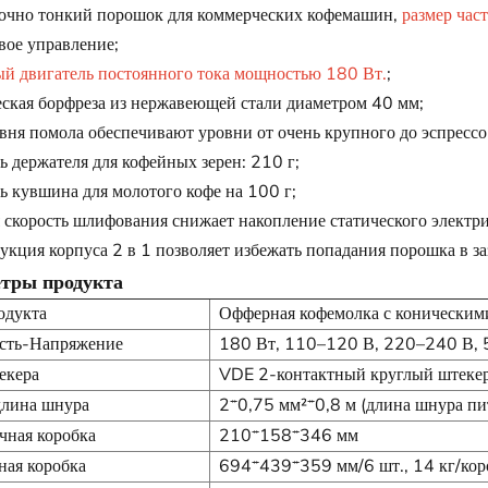
точно тонкий порошок для коммерческих кофемашин,
размер ча
вое управление;
 двигатель постоянного тока мощностью 180 Вт.
;
ская борфреза из нержавеющей стали диаметром 40 мм;
вня помола обеспечивают уровни от очень крупного до эспрессо
ь держателя для кофейных зерен: 210 г;
ь кувшина для молотого кофе на 100 г;
 скорость шлифования снижает накопление статического электри
укция корпуса 2 в 1 позволяет избежать попадания порошка в за
тры продукта
одукта
Офферная кофемолка с коническим
ть-Напряжение
180 Вт, 110–120 В, 220–240 В, 
екера
VDE 2-контактный круглый штеке
длина шнура
2*0,75 мм²*0,8 м (длина шнура пи
чная коробка
210*158*346 мм
ная коробка
694*439*359 мм/6 шт., 14 кг/кор