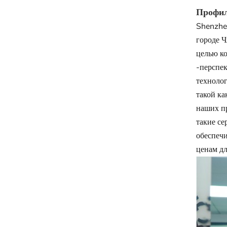
Профил
Shenzhen
городе 
целью ко
-перспек
технолог
такой ка
наших п
такие се
обеспечи
ценам дл