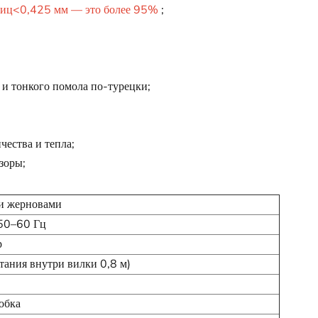
стиц<0,425 мм — это более 95%
;
 и тонкого помола по-турецки;
чества и тепла;
зоры;
и жерновами
50–60 Гц
р
тания внутри вилки 0,8 м)
обка