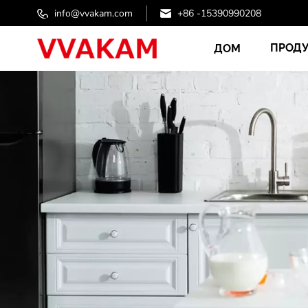
info@vvakam.com
+86 -15390990208
ПРОД
ДОМ