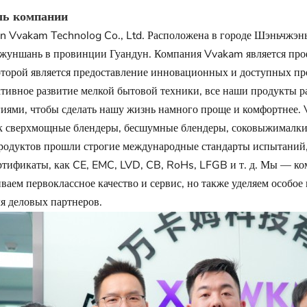
ь компании
 Vvakam Technolog Co., Ltd. Расположена в городе Шэньчжэнь
Чжуншань в провинции Гуандун. Компания Vvakam является про
торой является предоставление инновационных и доступных пр
тивное развитие мелкой бытовой техники, все наши продукты р
иями, чтобы сделать нашу жизнь намного проще и комфортнее.
к сверхмощные блендеры, бесшумные блендеры, соковыжималки,
родуктов прошли строгие международные стандарты испытаний,
ртификаты, как CE, EMC, LVD, CB, RoHs, LFGB и т. д. Мы — ком
ваем первоклассное качество и сервис, но также уделяем особ
я деловых партнеров.