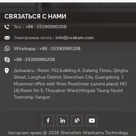
СВЯЗАТЬСЯ С НАМИ
Тел. : +86 -15390990208
Электронная почта : info@vvakam.com
Whatsapp : +86 -15390990208
+86 -15390990208
Добавлять : Room 702,building A, Datang Times, Qinghu
Street, Longhua District, Shenzhen City, Guangdong 丨
Myanmar office add: Rose Road(near yuzana plaza) NO
(4),Room No 5, Thayakon Ward,Mingala Taung Nyunt
Tomnship Yangon
Авторское право @ 2026 Shenzhen Wankamu Technology