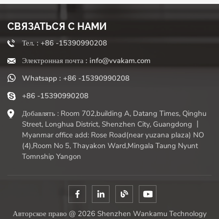
СВЯЗАТЬСЯ С НАМИ
Тел. : +86 -15390990208
Электронная почта : info@vvakam.com
Whatsapp : +86 -15390990208
+86 -15390990208
Добавлять : Room 702,building A, Datang Times, Qinghu
Street, Longhua District, Shenzhen City, Guangdong 丨
Myanmar office add: Rose Road(near yuzana plaza) NO
(4),Room No 5, Thayakon Ward,Mingala Taung Nyunt
Tomnship Yangon
Авторское право @ 2026 Shenzhen Wankamu Technology