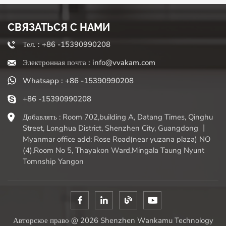
СВЯЗАТЬСЯ С НАМИ
Тел. : +86 -15390990208
Электронная почта : info@vvakam.com
Whatsapp : +86 -15390990208
+86 -15390990208
Добавлять : Room 702,building A, Datang Times, Qinghu
Street, Longhua District, Shenzhen City, Guangdong 丨
Myanmar office add: Rose Road(near yuzana plaza) NO
(4),Room No 5, Thayakon Ward,Mingala Taung Nyunt
Tomnship Yangon
Авторское право @ 2026 Shenzhen Wankamu Technology