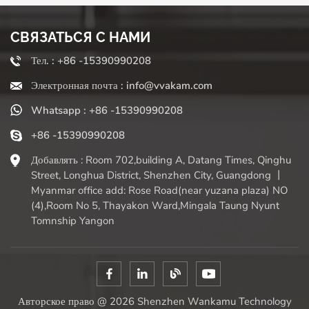
СВЯЗАТЬСЯ С НАМИ
Тел. : +86 -15390990208
Электронная почта : info@vvakam.com
Whatsapp : +86 -15390990208
+86 -15390990208
Добавлять : Room 702,building A, Datang Times, Qinghu
Street, Longhua District, Shenzhen City, Guangdong 丨
Myanmar office add: Rose Road(near yuzana plaza) NO
(4),Room No 5, Thayakon Ward,Mingala Taung Nyunt
Tomnship Yangon
Авторское право @ 2026 Shenzhen Wankamu Technology